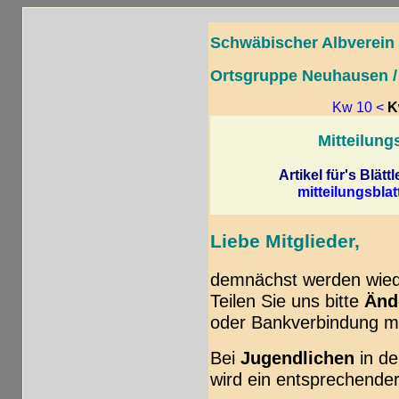
Schwäbischer Albverein 
Ortsgruppe Neuhausen / 
Kw 10 <
K
Mitteilung
Artikel
für's Blättl
mitteilungsbla
Liebe Mitglieder,
demnächst werden wied
Teilen Sie uns bitte
Änd
oder Bankverbindung mi
Bei
Jugendlichen
in de
wird ein entsprechender