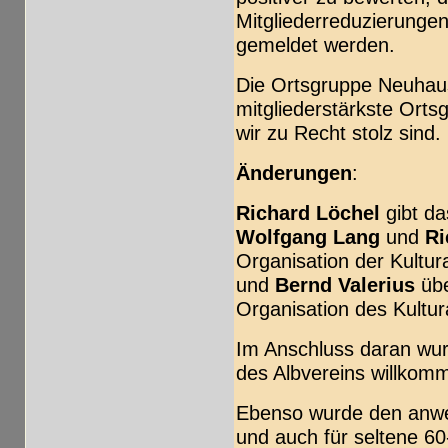
Mitgliederreduzierunge
gemeldet werden.
Die Ortsgruppe Neuhause
mitgliederstärkste Orts
wir zu Recht stolz sind.
Änderungen
:
Richard Löchel
gibt d
Wolfgang Lang
und
Ri
Organisation der Kultu
und
Bernd Valerius
übe
Organisation des Kultu
Im Anschluss daran wu
des Albvereins willkom
Ebenso wurde den anwes
und auch für seltene 60-