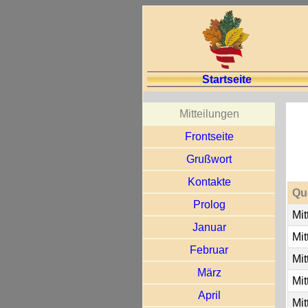
Startseite
Mitteilungen
Frontseite
Grußwort
Kontakte
Qu
Prolog
Mit
Januar
Mit
Februar
Mit
März
Mit
April
Mit