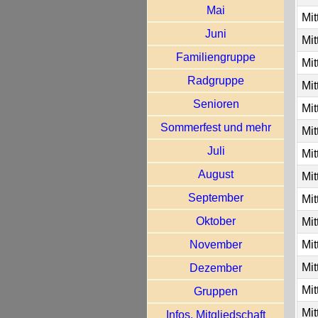
Mai
Mit
Juni
Mit
Familiengruppe
Mit
Radgruppe
Mit
Senioren
Mit
Sommerfest und mehr
Mit
Juli
Mit
August
Mit
September
Mit
Oktober
Mit
November
Mit
Mit
Dezember
Mit
Gruppen
Mit
Infos, Mitgliedschaft