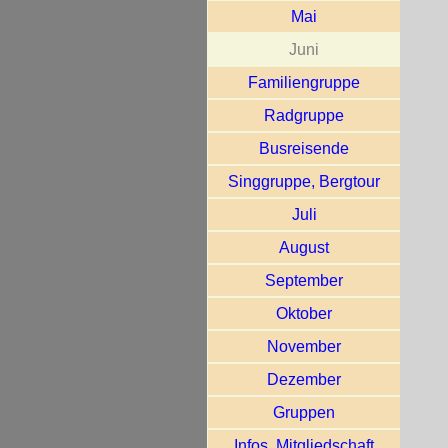
Mai
Juni
Familiengruppe
Radgruppe
Busreisende
Singgruppe, Bergtour
Juli
August
September
Oktober
November
Dezember
Gruppen
Infos, Mitgliedschaft